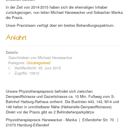
In der Zeit von 2014-2015 haben sich die ehemaligen Inhaber
zurückgezogen, nun leiten Michael Hanewacker und Sebastian Manka
die Praxis.
Unser Praxisteam verfügt über ein breites Behandlungsspektrum.
Anfahrt
Details
Geschrieben von
Michael Hanewacker
Kategorie:
Uncategorised
Veröffentlicht: 03. Juni 2015
Zugriffe: 10612
Unsere Physiotherapiepraxis befindet sich zwischen
Dempwolffstrasse und Gazertstrasse ca. 10 Min. Fußweg vom S-
Bahnhof Harburg-Rathaus entfernt. Die Buslinien 443, 143, M14 und
146 halten in unmittelbarer Nähe (Haltestelle-Dempwolffstrasse).
Direkt vor der Praxis gibt es 2 Behindertenparkplätze.
Physiotherapiepraxis Hanewacker - Manka | Eißendorfer Str. 70 |
21073 Hamburg-Eißendorf